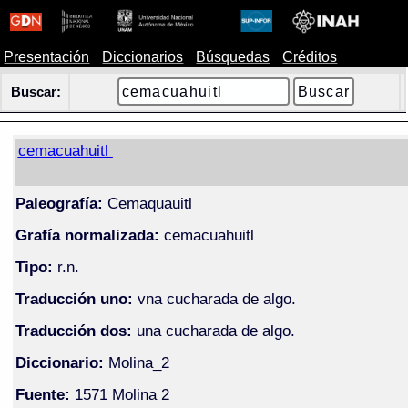
Presentación
Diccionarios
Búsquedas
Créditos
Buscar:
cemacuahuitl
Paleografía:
Cemaquauitl
Grafía normalizada:
cemacuahuitl
Tipo:
r.n.
Traducción uno:
vna cucharada de algo.
Traducción dos:
una cucharada de algo.
Diccionario:
Molina_2
Fuente:
1571 Molina 2