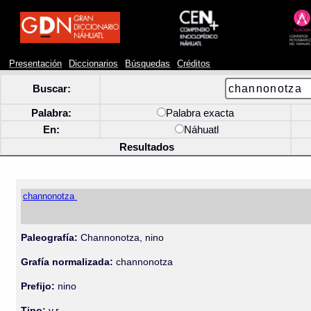
Presentación
Diccionarios
Búsquedas
Créditos
Buscar:
Palabra:
Palabra exacta
En:
Náhuatl
Resultados
channonotza
Paleografía:
Channonotza, nino
Grafía normalizada:
channonotza
Prefijo:
nino
Tipo:
v.r.