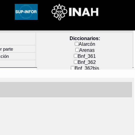
Diccionarios:
Alarcón
r parte
Arenas
Bnf_361
cción
Bnf_362
Bnf_362bis
Carochi
CF_INDEX
Clavijero
Cortés y Zedeño
Docs_México
Durán
Guerra
Mecayapan
Molina_1
Molina_2
Olmos_G