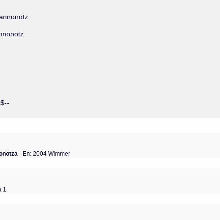
hannonotz.
annonotz.
c$--
onotza
- En: 2004 Wimmer
a 1