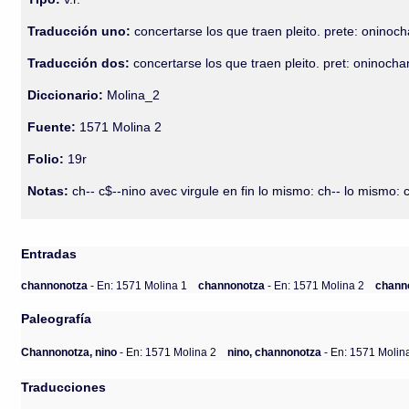
Traducción uno:
concertarse los que traen pleito. prete: oninoc
Traducción dos:
concertarse los que traen pleito. pret: oninoch
Diccionario:
Molina_2
Fuente:
1571 Molina 2
Folio:
19r
Notas:
ch-- c$--nino avec virgule en fin lo mismo: ch-- lo mismo: 
Entradas
channonotza
- En: 1571 Molina 1
channonotza
- En: 1571 Molina 2
chann
Paleografía
Channonotza, nino
- En: 1571 Molina 2
nino, channonotza
- En: 1571 Molin
Traducciones