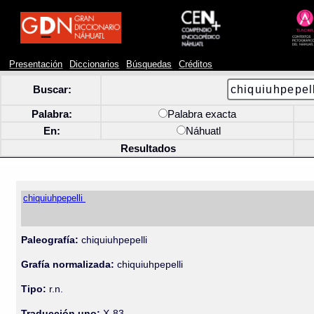
Presentación
Diccionarios
Búsquedas
Créditos
Buscar:
Palabra:
Palabra exacta
En:
Náhuatl
Resultados
chiquiuhpepelli
Paleografía:
chiquiuhpepelli
Grafía normalizada:
chiquiuhpepelli
Tipo:
r.n.
Traducción uno:
X-83