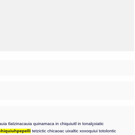
Olmos_V
Paredes
Rincón
Sahagún Escolio
Tezozomoc
Tzinacapan
Wimmer
a tlatzinacauia quinamaca in chiquiuitl in tonalçoiatic
chiquiuhpepelli
tetzictic chicaoac uixaltic xoxoquiui totolontic