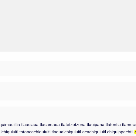
auiltia tlaaciaoa tlacamaoa tlatetzotzona tlauipana tlatentia tlamecaui
alchiquiuitl totoncachiquiuitl tlaqualchiquiuitl acachiquiuitl chiquippechtli