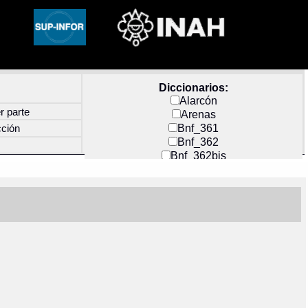
Diccionarios:
Alarcón
r parte
Arenas
Bnf_361
cción
Bnf_362
Bnf_362bis
Carochi
CF_INDEX
Clavijero
Cortés y Zedeño
Docs_México
Durán
Guerra
Mecayapan
Molina_1
Molina_2
Olmos_G