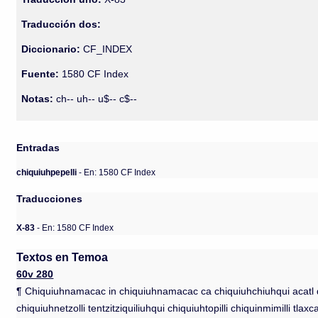
Traducción dos:
Diccionario:
CF_INDEX
Fuente:
1580 CF Index
Notas:
ch-- uh-- u$-- c$--
Entradas
chiquiuhpepelli
- En: 1580 CF Index
Traducciones
X-83
- En: 1580 CF Index
Textos en Temoa
60v 280
¶ Chiquiuhnamacac in chiquiuhnamacac ca chiquiuhchiuhqui acatl quim
chiquiuhnetzolli tentzitziquiliuhqui chiquiuhtopilli chiquinmimilli tlaxc