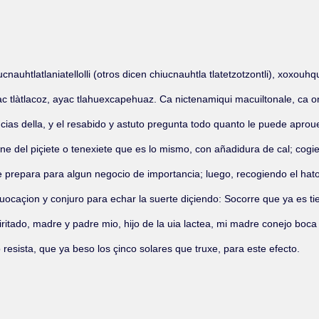
cnauhtlatlaniatellolli (otros dicen chiucnauhtla tlatetzotzontli), xoxouhq
yac tlàtlacoz, ayac tlahuexcapehuaz. Ca nictenamiqui macuiltonale, ca 
ncias della, y el resabido y astuto pregunta todo quanto le puede apro
iene del piçiete o tenexiete que es lo mismo, con añadidura de cal; cogi
 prepara para algun negocio de importancia; luego, recogiendo el hato 
nuocaçion y conjuro para echar la suerte diçiendo: Socorre que ya es t
itado, madre y padre mio, hijo de la uia lactea, mi madre conejo boc
resista, que ya beso los çinco solares que truxe, para este efecto.