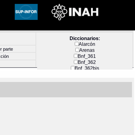
Diccionarios:
Alarcón
r parte
Arenas
Bnf_361
cción
Bnf_362
Bnf_362bis
Carochi
CF_INDEX
Clavijero
Cortés y Zedeño
Docs_México
Durán
Guerra
Mecayapan
Molina_1
Molina_2
Olmos_G