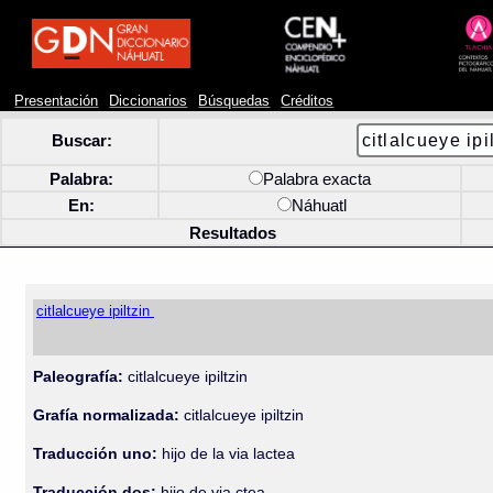
Presentación
Diccionarios
Búsquedas
Créditos
Buscar:
Palabra:
Palabra exacta
En:
Náhuatl
Resultados
citlalcueye ipiltzin
Paleografía:
citlalcueye ipiltzin
Grafía normalizada:
citlalcueye ipiltzin
Traducción uno:
hijo de la via lactea
Traducción dos:
hijo de via ctea