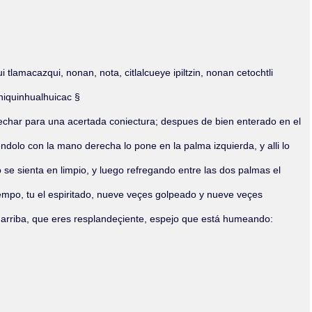
Olmos_V
Paredes
Rincón
Sahagún Escolio
Tezozomoc
ui tlamacazqui, nonan, nota, citlalcueye ipiltzin, nonan cetochtli
Tzinacapan
Wimmer
oniquinhualhuicac §
uechar para una acertada coniectura; despues de bien enterado en el
endolo con la mano derecha lo pone en la palma izquierda, y alli lo
se sienta en limpio, y luego refregando entre las dos palmas el
iempo, tu el espiritado, nueve veçes golpeado y nueve veçes
a arriba, que eres resplandeçiente, espejo que está humeando: