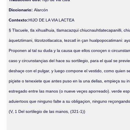
Diccionario:
Alarcón
Contexto:
HIJO DE LA VIA LACTEA
§ Tlacuele, tla xihualhuia, tlamacazqui chiucnauhtlatecapanilli, chiu
àquetztimani, titzotzotlacatca, tezcatl in çan hualpopocatimani: a
Proponen al tal su duda y la causa que ellos conoçen o circunsta
caso y circunstançias del hace su sortilegio, para el qual se prev
deshaçe con el pulgar, y luego compone el vestido, como quien se
piçiete o tenexiete que antes puso en la una dellas, empieça su i
estregado entre las manos (o nueve veçes aporreado). verde espir
aduiertoos que ninguno falte a su obligaçion, ninguno reçongando 
(V, 1 Del sortilegio de las manos, (321-1))