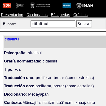
Presentación
Diccionarios
Búsquedas
Créditos
Buscar:
citlalihui
Paleografía:
sîtalihui
Grafía normalizada:
citlalihui
Tipo:
v. i.
Traducción uno:
proliferar, brotar (como estrellas)
Traducción dos:
proliferar, brotar (como estrellas)
Diccionario:
Mecayapan
Contexto:
Mônsajti' sintzitzîn cuâ' nemi ixhuaj, este