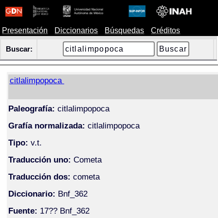
Presentación
Diccionarios
Búsquedas
Créditos
Buscar:
citlalimpopoca
Paleografía:
citlalimpopoca
Grafía normalizada:
citlalimpopoca
Tipo:
v.t.
Traducción uno:
Cometa
Traducción dos:
cometa
Diccionario:
Bnf_362
Fuente:
17?? Bnf_362