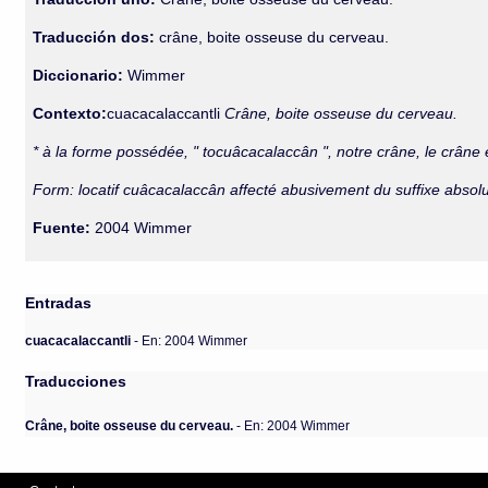
Traducción dos:
crâne, boite osseuse du cerveau.
Diccionario:
Wimmer
Contexto:
cuacacalaccantli
Crâne, boite osseuse du cerveau.
* à la forme possédée, " tocuâcacalaccân ", notre crâne, le crâne 
Form: locatif cuâcacalaccân affecté abusivement du suffixe absolu
Fuente:
2004 Wimmer
Entradas
cuacacalaccantli
- En: 2004 Wimmer
Traducciones
Crâne, boite osseuse du cerveau.
- En: 2004 Wimmer