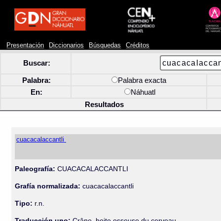
Presentación
Diccionarios
Búsquedas
Créditos
Buscar:
Palabra:
Palabra exacta
En:
Náhuatl
Resultados
cuacacalaccantli
Paleografía:
CUACACALACCANTLI
Grafía normalizada:
cuacacalaccantli
Tipo:
r.n.
Traducción uno:
Crâne, boite osseuse du cerveau.