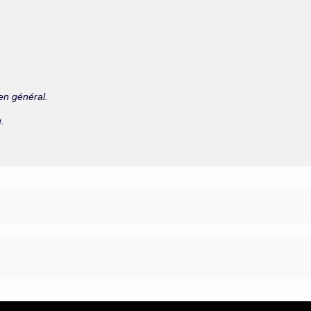
en général.
.