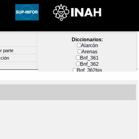
Diccionarios:
Alarcón
r parte
Arenas
Bnf_361
cción
Bnf_362
Bnf_362bis
Carochi
CF_INDEX
Clavijero
Cortés y Zedeño
Docs_México
Durán
Guerra
Mecayapan
Molina_1
Molina_2
Olmos_G