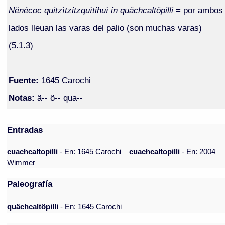
Nënécoc quitzìtzitzquìtihuì in quächcaltöpilli
= por ambos
lados lleuan las varas del palio (son muchas varas)
(5.1.3)
Fuente:
1645 Carochi
Notas:
ä-- ö-- qua--
Entradas
cuachcaltopilli
- En: 1645 Carochi
cuachcaltopilli
- En: 2004
Wimmer
Paleografía
quächcaltöpilli
- En: 1645 Carochi