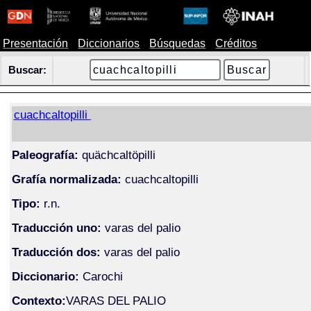
Presentación
Diccionarios
Búsquedas
Créditos
Buscar:
cuachcaltopilli
Paleografía:
quächcaltöpilli
Grafía normalizada:
cuachcaltopilli
Tipo:
r.n.
Traducción uno:
varas del palio
Traducción dos:
varas del palio
Diccionario:
Carochi
Contexto:
VARAS DEL PALIO