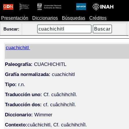
Presentación
Diccionarios
Búsquedas
Créditos
Buscar:
cuachichitl
Paleografía:
CUACHICHITL
Grafía normalizada:
cuachichitl
Tipo:
r.n.
Traducción uno:
Cf. cuâchihchîl.
Traducción dos:
cf. cuâchihchîl.
Diccionario:
Wimmer
Contexto:
cuâchichitl, Cf. cuâchihchîl.