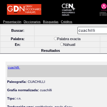
Presentación
Diccionarios
Búsquedas
Créditos
Buscar:
Palabra:
Palabra exacta
En:
Náhuatl
Resultados
cuachilli
Paleografía:
CUACHILLI
Grafía normalizada:
cuachilli
Tipo:
r.n.
Traducción uno:
ornithologie, poule d'eau.