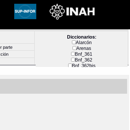
Diccionarios:
Alarcón
r parte
Arenas
Bnf_361
cción
Bnf_362
Bnf_362bis
Carochi
CF_INDEX
Clavijero
Cortés y Zedeño
Docs_México
Durán
Guerra
Mecayapan
Molina_1
Molina_2
Olmos_G