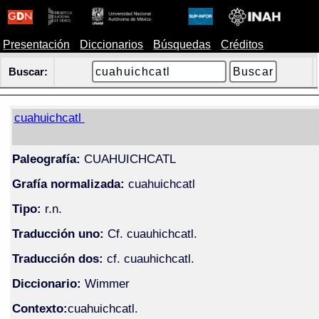
Presentación
Diccionarios
Búsquedas
Créditos
Buscar:
cuahuichcatl
Paleografía:
CUAHUICHCATL
Grafía normalizada:
cuahuichcatl
Tipo:
r.n.
Traducción uno:
Cf. cuauhichcatl.
Traducción dos:
cf. cuauhichcatl.
Diccionario:
Wimmer
Contexto:
cuahuichcatl.