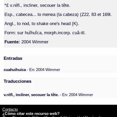
*£ v.réfl., incliner, secouer la tête.
Esp., cabecea... lo menea (la cabeza) (Z22, 83 et 169l.
Angl., to nod, to shake one's head (K).
Form: sur huîhuîca, morph.incorp. cuâ-itl.
Fuente:
2004 Wimmer
Entradas
cuahuihuica
- En: 2004 Wimmer
Traducciones
v.réfl., incliner, secouer la tête.
- En: 2004 Wimmer
Contacto
¿Cómo citar este recurso web?