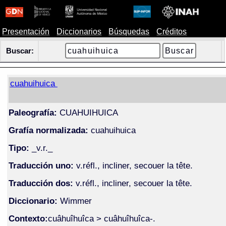
Presentación
Diccionarios
Búsquedas
Créditos
Buscar:
cuahuihuica
Paleografía:
CUAHUIHUICA
Grafía normalizada:
cuahuihuica
Tipo:
_v.r._
Traducción uno:
v.réfl., incliner, secouer la tête.
Traducción dos:
v.réfl., incliner, secouer la tête.
Diccionario:
Wimmer
Contexto:
cuâhuîhuîca > cuâhuîhuîca-.