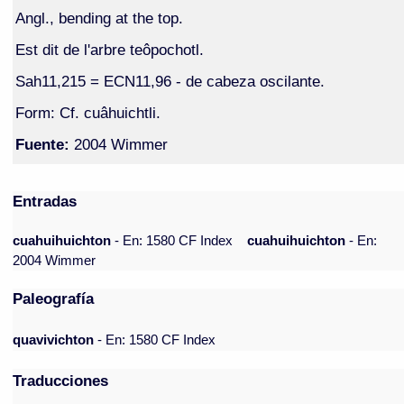
Angl., bending at the top.
Est dit de l'arbre teôpochotl.
Sah11,215 = ECN11,96 - de cabeza oscilante.
Form: Cf. cuâhuichtli.
Fuente:
2004 Wimmer
Entradas
cuahuihuichton
- En: 1580 CF Index
cuahuihuichton
- En:
2004 Wimmer
Paleografía
quavivichton
- En: 1580 CF Index
Traducciones