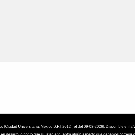
o [Ciudad Universitaria, México D.F.]: 2012 [ref del 09-08-2026]. Disponible en 
 en desarrollo por lo que si usted encuentra algún aspecto que debamos corregir