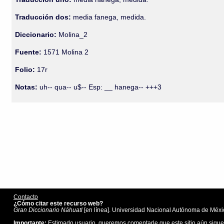
Traducción dos:
media fanega, medida.
Diccionario:
Molina_2
Fuente:
1571 Molina 2
Folio:
17r
Notas:
uh-- qua-- u$-- Esp: __ hanega-- +++3
Contacto
¿Cómo citar este recurso web?
Gran Diccionario Náhuatl
[en línea]. Universidad Nacional Autónoma de Méxic
Importante:
Estimado usuario, queremos comentarle que este sitio aún sigue