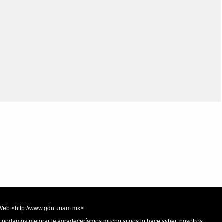
Olmos_V
Paredes
Rincón
Sahagún Escolio
Tezozomoc
Tzinacapan
Wimmer
la Web <http://www.gdn.unam.mx>
 o podamos mejorar le agradeceríamos mucho si nos lo hace saber, nosotros