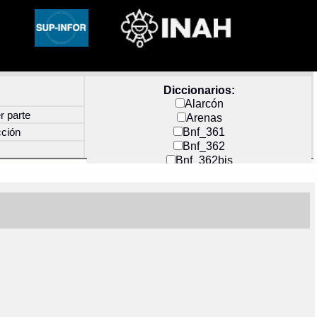
Diccionarios:
Alarcón
r parte
Arenas
Bnf_361
cción
Bnf_362
Bnf_362bis
Carochi
CF_INDEX
Clavijero
Cortés y Zedeño
Docs_México
Durán
Guerra
Mecayapan
Molina_1
Molina_2
Olmos_G