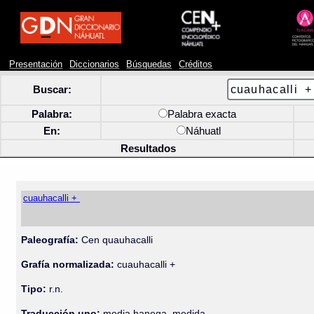
Presentación
Diccionarios
Búsquedas
Créditos
Buscar:
Palabra:
Palabra exacta
En:
Náhuatl
Resultados
cuauhacalli +
Paleografía:
Cen quauhacalli
Grafía normalizada:
cuauhacalli +
Tipo:
r.n.
Traducción uno:
media hanega, medida.