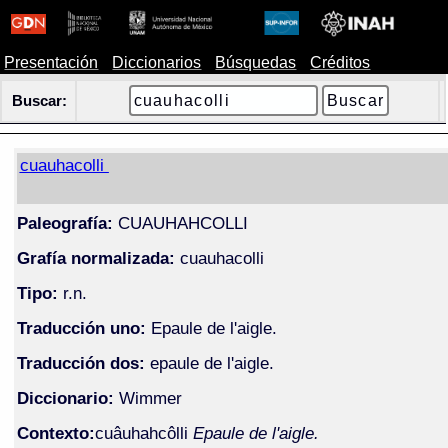
Presentación
Diccionarios
Búsquedas
Créditos
Buscar:
cuauhacolli
Paleografía:
CUAUHAHCOLLI
Grafía normalizada:
cuauhacolli
Tipo:
r.n.
Traducción uno:
Epaule de l'aigle.
Traducción dos:
epaule de l'aigle.
Diccionario:
Wimmer
Contexto:
cuâuhahcôlli
Epaule de l'aigle.