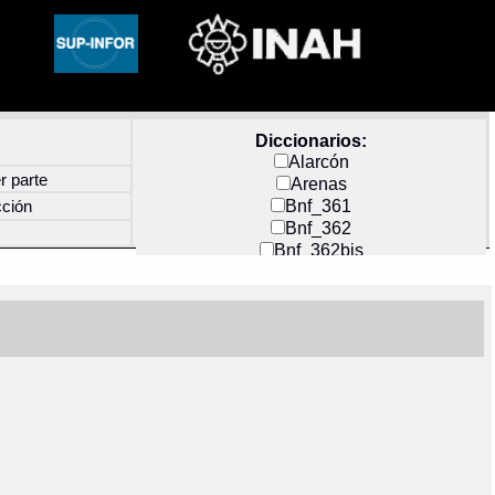
Diccionarios:
Alarcón
r parte
Arenas
Bnf_361
cción
Bnf_362
Bnf_362bis
Carochi
CF_INDEX
Clavijero
Cortés y Zedeño
Docs_México
Durán
Guerra
Mecayapan
Molina_1
Molina_2
Olmos_G