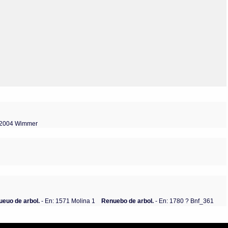
Olmos_V
Paredes
Rincón
Sahagún Escolio
Tezozomoc
Tzinacapan
Wimmer
: 2004 Wimmer
ueuo de arbol.
- En: 1571 Molina 1
Renuebo de arbol.
- En: 1780 ? Bnf_361