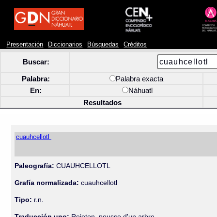
Presentación
Diccionarios
Búsquedas
Créditos
Buscar:
Palabra:
Palabra exacta
En:
Náhuatl
Resultados
cuauhcellotl
Paleografía:
CUAUHCELLOTL
Grafía normalizada:
cuauhcellotl
Tipo:
r.n.
Traducción uno:
Rejeton, pousse d'un arbre.