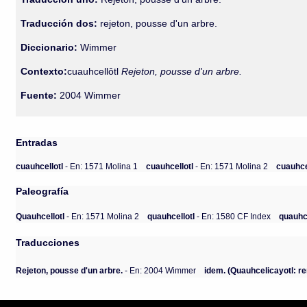
Traducción dos:
rejeton, pousse d'un arbre.
Diccionario:
Wimmer
Contexto:
cuauhcellôtl
Rejeton, pousse d'un arbre.
Fuente:
2004 Wimmer
Entradas
cuauhcellotl
- En: 1571 Molina 1
cuauhcellotl
- En: 1571 Molina 2
cuauhce
Paleografía
Quauhcellotl
- En: 1571 Molina 2
quauhcellotl
- En: 1580 CF Index
quauhce
Traducciones
Rejeton, pousse d'un arbre.
- En: 2004 Wimmer
idem. (Quauhcelicayotl: re