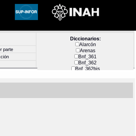
Diccionarios:
Alarcón
r parte
Arenas
Bnf_361
cción
Bnf_362
Bnf_362bis
Carochi
CF_INDEX
Clavijero
Cortés y Zedeño
Docs_México
Durán
Guerra
Mecayapan
Molina_1
Molina_2
Olmos_G