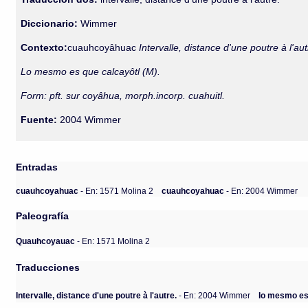
Diccionario:
Wimmer
Contexto:
cuauhcoyâhuac
Intervalle, distance d'une poutre à l'aut
Lo mesmo es que calcayôtl (M).
Form: pft. sur coyâhua, morph.incorp. cuahuitl.
Fuente:
2004 Wimmer
Entradas
cuauhcoyahuac
- En: 1571 Molina 2
cuauhcoyahuac
- En: 2004 Wimmer
Paleografía
Quauhcoyauac
- En: 1571 Molina 2
Traducciones
Intervalle, distance d'une poutre à l'autre.
- En: 2004 Wimmer
lo mesmo es 