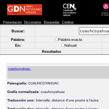
Presentación
Diccionarios
Búsquedas
Créditos
Buscar:
Palabra:
Palabra exacta
En:
Náhuatl
Resultados
cuauhcoyahuac
Paleografía:
CUAUHCOYAHUAC
Grafía normalizada:
cuauhcoyahuac
Traducción uno:
Intervalle, distance d'une poutre à l'autre.
Traducción dos:
intervalle, distance d'une poutre à l'autre.