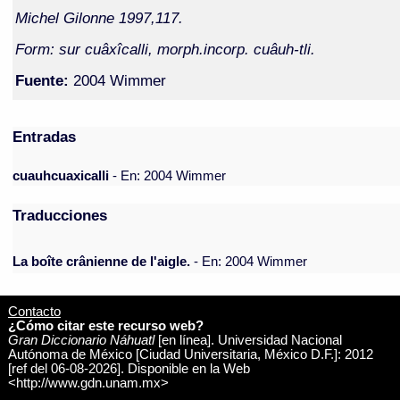
Michel Gilonne 1997,117.
Form: sur cuâxîcalli, morph.incorp. cuâuh-tli.
Fuente:
2004 Wimmer
Entradas
cuauhcuaxicalli
- En: 2004 Wimmer
Traducciones
La boîte crânienne de l'aigle.
- En: 2004 Wimmer
Contacto
¿Cómo citar este recurso web?
Gran Diccionario Náhuatl
[en línea]. Universidad Nacional
Autónoma de México [Ciudad Universitaria, México D.F.]: 2012
[ref del 06-08-2026]. Disponible en la Web
<http://www.gdn.unam.mx>