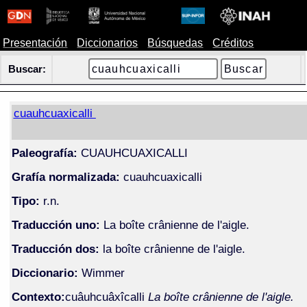
Presentación
Diccionarios
Búsquedas
Créditos
Buscar:
cuauhcuaxicalli
Paleografía:
CUAUHCUAXICALLI
Grafía normalizada:
cuauhcuaxicalli
Tipo:
r.n.
Traducción uno:
La boîte crânienne de l'aigle.
Traducción dos:
la boîte crânienne de l'aigle.
Diccionario:
Wimmer
Contexto:
cuâuhcuâxîcalli
La boîte crânienne de l'aigle.