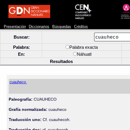
Presentación
Diccionarios
Búsquedas
Créditos
Buscar:
Palabra:
Palabra exacta
En:
Náhuatl
Resultados
cuauheco
Paleografía:
CUAUHECO
Grafía normalizada:
cuauheco
Traducción uno:
Cf. cuauhecoh.
Traducción dos:
cf. cuauhecoh.