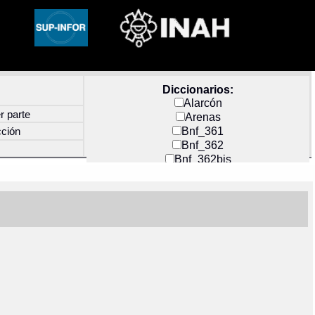
Diccionarios:
Alarcón
r parte
Arenas
Bnf_361
cción
Bnf_362
Bnf_362bis
Carochi
CF_INDEX
Clavijero
Cortés y Zedeño
Docs_México
Durán
Guerra
Mecayapan
Molina_1
Molina_2
Olmos_G