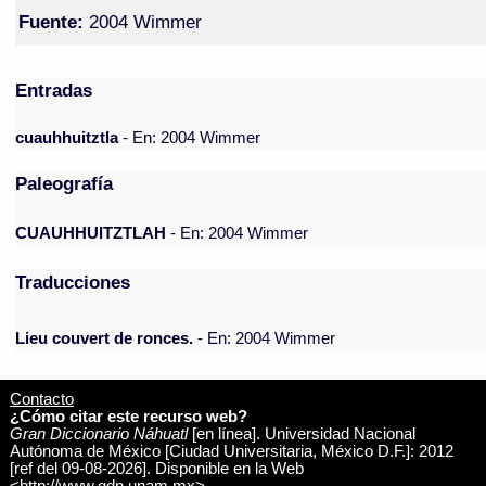
Fuente:
2004 Wimmer
Entradas
cuauhhuitztla
- En: 2004 Wimmer
Paleografía
CUAUHHUITZTLAH
- En: 2004 Wimmer
Traducciones
Lieu couvert de ronces.
- En: 2004 Wimmer
Contacto
¿Cómo citar este recurso web?
Gran Diccionario Náhuatl
[en línea]. Universidad Nacional
Autónoma de México [Ciudad Universitaria, México D.F.]: 2012
[ref del 09-08-2026]. Disponible en la Web
<http://www.gdn.unam.mx>