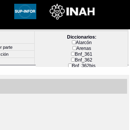
Diccionarios:
Alarcón
r parte
Arenas
Bnf_361
cción
Bnf_362
Bnf_362bis
Carochi
CF_INDEX
Clavijero
Cortés y Zedeño
Docs_México
Durán
Guerra
Mecayapan
Molina_1
Molina_2
Olmos_G