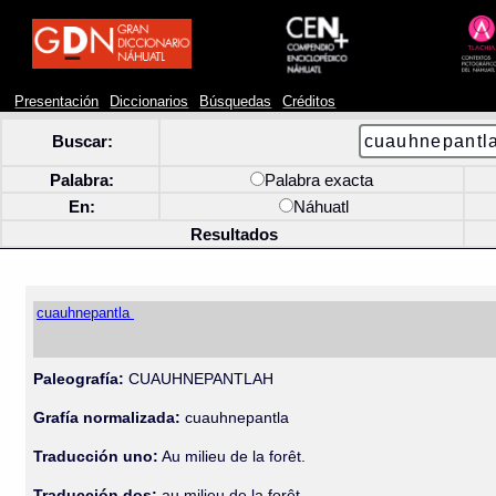
Presentación
Diccionarios
Búsquedas
Créditos
Buscar:
Palabra:
Palabra exacta
En:
Náhuatl
Resultados
cuauhnepantla
Paleografía:
CUAUHNEPANTLAH
Grafía normalizada:
cuauhnepantla
Traducción uno:
Au milieu de la forêt.
Traducción dos:
au milieu de la forêt.