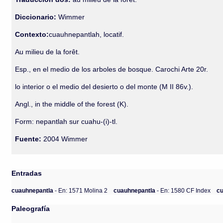
Diccionario:
Wimmer
Contexto:
cuauhnepantlah, locatif.
Au milieu de la forêt.
Esp., en el medio de los arboles de bosque. Carochi Arte 20r.
lo interior o el medio del desierto o del monte (M II 86v.).
Angl., in the middle of the forest (K).
Form: nepantlah sur cuahu-(i)-tl.
Fuente:
2004 Wimmer
Entradas
cuauhnepantla
- En: 1571 Molina 2
cuauhnepantla
- En: 1580 CF Index
c
Paleografía