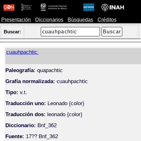
Presentación
Diccionarios
Búsquedas
Créditos
Buscar:
cuauhpachtic
Paleografía:
quapachtic
Grafía normalizada:
cuauhpachtic
Tipo:
v.t.
Traducción uno:
Leonado {color}
Traducción dos:
leonado {color}
Diccionario:
Bnf_362
Fuente:
17?? Bnf_362