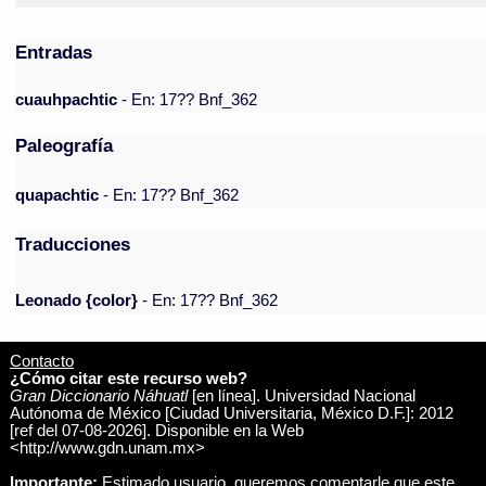
Entradas
cuauhpachtic
- En: 17?? Bnf_362
Paleografía
quapachtic
- En: 17?? Bnf_362
Traducciones
Leonado {color}
- En: 17?? Bnf_362
Contacto
¿Cómo citar este recurso web?
Gran Diccionario Náhuatl
[en línea]. Universidad Nacional
Autónoma de México [Ciudad Universitaria, México D.F.]: 2012
[ref del 07-08-2026]. Disponible en la Web
<http://www.gdn.unam.mx>
Importante:
Estimado usuario, queremos comentarle que este