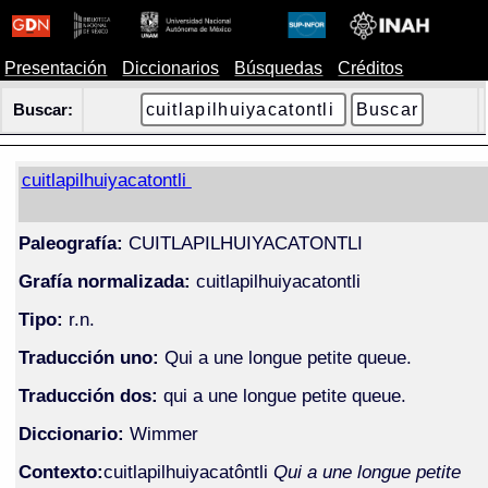
Presentación
Diccionarios
Búsquedas
Créditos
Buscar:
cuitlapilhuiyacatontli
Paleografía:
CUITLAPILHUIYACATONTLI
Grafía normalizada:
cuitlapilhuiyacatontli
Tipo:
r.n.
Traducción uno:
Qui a une longue petite queue.
Traducción dos:
qui a une longue petite queue.
Diccionario:
Wimmer
Contexto:
cuitlapilhuiyacatôntli
Qui a une longue petite