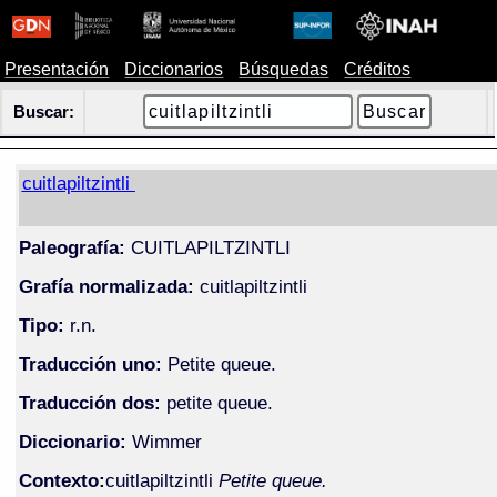
Presentación
Diccionarios
Búsquedas
Créditos
Buscar:
cuitlapiltzintli
Paleografía:
CUITLAPILTZINTLI
Grafía normalizada:
cuitlapiltzintli
Tipo:
r.n.
Traducción uno:
Petite queue.
Traducción dos:
petite queue.
Diccionario:
Wimmer
Contexto:
cuitlapiltzintli
Petite queue.