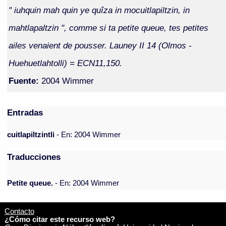
" iuhquin mah quin ye quîza in mocuitlapiltzin, in
mahtlapaltzin ", comme si ta petite queue, tes petites
ailes venaient de pousser. Launey II 14 (Olmos -
Huehuetlahtolli) = ECN11,150.
Fuente:
2004 Wimmer
Entradas
cuitlapiltzintli
- En: 2004 Wimmer
Traducciones
Petite queue.
- En: 2004 Wimmer
Contacto
¿Cómo citar este recurso web?