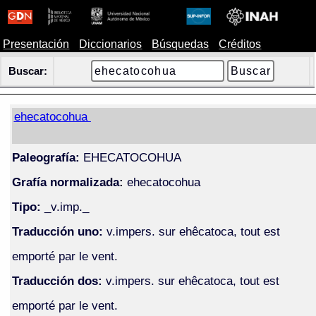
Presentación
Diccionarios
Búsquedas
Créditos
Buscar:
ehecatocohua
Paleografía:
EHECATOCOHUA
Grafía normalizada:
ehecatocohua
Tipo:
_v.imp._
Traducción uno:
v.impers. sur ehêcatoca, tout est
emporté par le vent.
Traducción dos:
v.impers. sur ehêcatoca, tout est
emporté par le vent.