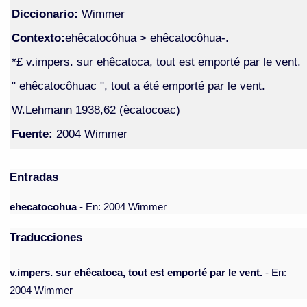
Diccionario:
Wimmer
Contexto:
ehêcatocôhua > ehêcatocôhua-.
*£ v.impers. sur ehêcatoca, tout est emporté par le vent.
" ehêcatocôhuac ", tout a été emporté par le vent.
W.Lehmann 1938,62 (ècatocoac)
Fuente:
2004 Wimmer
Entradas
ehecatocohua
- En: 2004 Wimmer
Traducciones
v.impers. sur ehêcatoca, tout est emporté par le vent.
- En:
2004 Wimmer