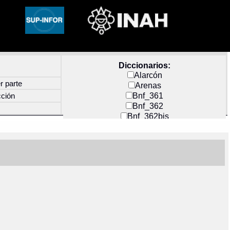
Diccionarios:
Alarcón
r parte
Arenas
Bnf_361
cción
Bnf_362
Bnf_362bis
Carochi
CF_INDEX
Clavijero
Cortés y Zedeño
Docs_México
Durán
Guerra
Mecayapan
Molina_1
Molina_2
Olmos_G