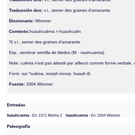
Traducción dos:
v.i., semer des graines d'amarante.
Diccionario:
Wimmer
Contexto:
huauhcuêma > huauhcuên.
*£ v.i., semer des graines d'amarante.
Esp., sembrar semilla de bledos (M - vauhcuema).
Note: cuêma n'est pas attesté par ailleurs comme forme verbale, ma
Form: sur *cuêma, morph.incorp. huauh-tli.
Fuente:
2004 Wimmer
Entradas
huauhcuema
- En: 1571 Molina 2
huauhcuema
- En: 2004 Wimmer
Paleografía