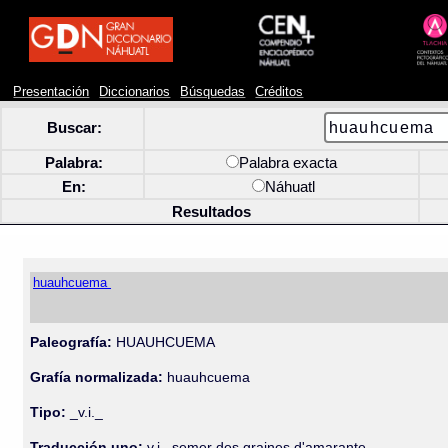
Presentación
Diccionarios
Búsquedas
Créditos
Buscar:
Palabra:
Palabra exacta
En:
Náhuatl
Resultados
huauhcuema
Paleografía:
HUAUHCUEMA
Grafía normalizada:
huauhcuema
Tipo:
_v.i._
Traducción uno:
v.i., semer des graines d'amarante.