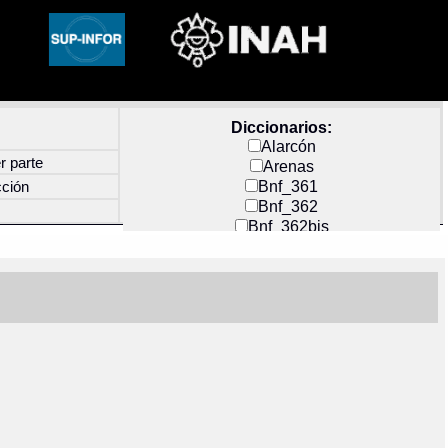
Diccionarios:
Alarcón
r parte
Arenas
Bnf_361
cción
Bnf_362
Bnf_362bis
Carochi
CF_INDEX
Clavijero
Cortés y Zedeño
Docs_México
Durán
Guerra
Mecayapan
Molina_1
Molina_2
Olmos_G