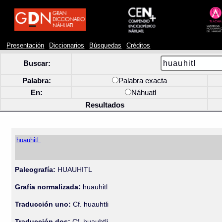
Presentación
Diccionarios
Búsquedas
Créditos
Buscar:
Palabra:
Palabra exacta
En:
Náhuatl
Resultados
huauhitl
Paleografía:
HUAUHITL
Grafía normalizada:
huauhitl
Traducción uno:
Cf. huauhtli
Traducción dos:
Cf. huauhtli