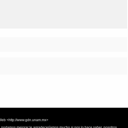
Olmos_V
Paredes
Rincón
Sahagún Escolio
Tezozomoc
Tzinacapan
Wimmer
la Web <http://www.gdn.unam.mx>
 o podamos mejorar le agradeceríamos mucho si nos lo hace saber, nosotros