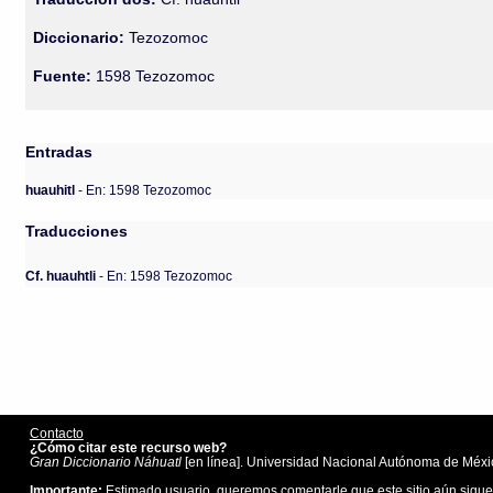
Diccionario:
Tezozomoc
Fuente:
1598 Tezozomoc
Entradas
huauhitl
- En: 1598 Tezozomoc
Traducciones
Cf. huauhtli
- En: 1598 Tezozomoc
Contacto
¿Cómo citar este recurso web?
Gran Diccionario Náhuatl
[en línea]. Universidad Nacional Autónoma de Méxic
Importante:
Estimado usuario, queremos comentarle que este sitio aún sigue