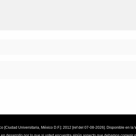
o [Ciudad Universitaria, México D.F.]: 2012 [ref del 07-08-2026]. Disponible en 
 en desarrollo por lo que si usted encuentra algún aspecto que debamos corregir