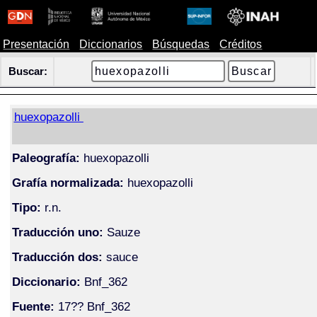
Presentación
Diccionarios
Búsquedas
Créditos
Buscar:
huexopazolli
Paleografía:
huexopazolli
Grafía normalizada:
huexopazolli
Tipo:
r.n.
Traducción uno:
Sauze
Traducción dos:
sauce
Diccionario:
Bnf_362
Fuente:
17?? Bnf_362