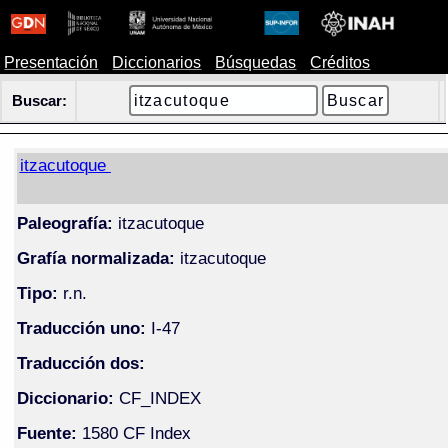
Presentación
Diccionarios
Búsquedas
Créditos
Buscar:
itzacutoque
Paleografía:
itzacutoque
Grafía normalizada:
itzacutoque
Tipo:
r.n.
Traducción uno:
I-47
Traducción dos:
Diccionario:
CF_INDEX
Fuente:
1580 CF Index