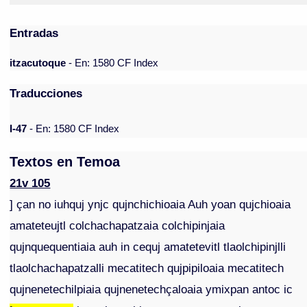
Entradas
itzacutoque
- En: 1580 CF Index
Traducciones
I-47
- En: 1580 CF Index
Textos en Temoa
21v 105
] çan no iuhquj ynjc qujnchichioaia Auh yoan qujchioaia
amateteujtl colchachapatzaia colchipinjaia
qujnquequentiaia auh in cequj amatetevitl tlaolchipinjlli
tlaolchachapatzalli mecatitech qujpipiloaia mecatitech
qujnenetechilpiaia qujnenetechçaloaia ymixpan antoc ic