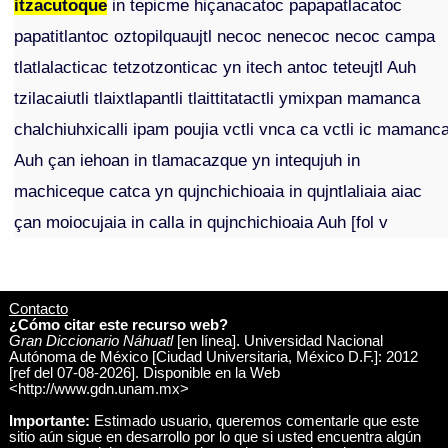
itzacutoque
in tepicme hiçanacatoc papapatlacatoc
papatitlantoc oztopilquaujtl necoc nenecoc necoc campa
tlatlalacticac tetzotzonticac yn itech antoc teteujtl Auh
tzilacaiutli tlaixtlapantli tlaittitatactli ymixpan mamanca
chalchiuhxicalli ipam poujia vctli vnca ca vctli ic mamanc
Auh çan iehoan in tlamacazque yn intequjuh in
machiceque catca yn qujnchichioaia in qujntlaliaia aiac
çan moiocujaia in calla in qujnchichioaia Auh [fol v
Contacto
¿Cómo citar este recurso web?
Gran Diccionario Náhuatl
[en línea]. Universidad Nacional
Autónoma de México [Ciudad Universitaria, México D.F.]: 2012
[ref del 07-08-2026]. Disponible en la Web
<http://www.gdn.unam.mx>
Importante:
Estimado usuario, queremos comentarle que este
sitio aún sigue en desarrollo por lo que si usted encuentra algún