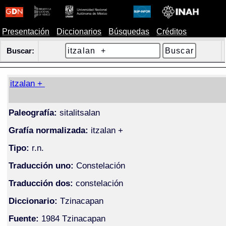
Presentación
Diccionarios
Búsquedas
Créditos
Buscar:
itzalan +
Paleografía:
sitalitsalan
Grafía normalizada:
itzalan +
Tipo:
r.n.
Traducción uno:
Constelación
Traducción dos:
constelación
Diccionario:
Tzinacapan
Fuente:
1984 Tzinacapan