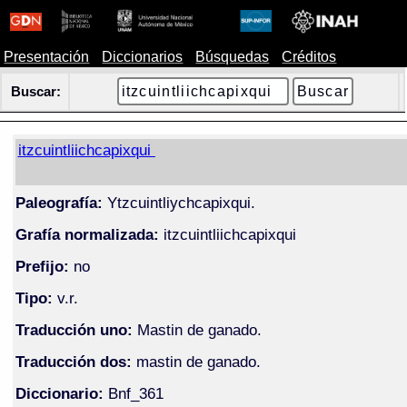
Presentación
Diccionarios
Búsquedas
Créditos
Buscar:
itzcuintliichcapixqui
Paleografía:
Ytzcuintliychcapixqui.
Grafía normalizada:
itzcuintliichcapixqui
Prefijo:
no
Tipo:
v.r.
Traducción uno:
Mastin de ganado.
Traducción dos:
mastin de ganado.
Diccionario:
Bnf_361