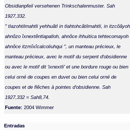
Obsidianpfeil versehenen Trinkschalenmuster. Sah
1927,332.
" tlazohtilmahtli yehhuâtl in tlahtohcâtilmahtli, in itzcôâyoh
ahnôzo îxnextêntlapalloh, ahnôce ihhuitica tehtecomayoh
ahnôce itzmîxîcalcoliuhqui ", un manteau précieux, le
manteau précieux, avec le motif du serpent d'obsidienne
ou avec le motif dit 'ixnextli' et une bordure rouge ou bien
celui orné de coupes en duvet ou bien celui orné de
coupes et de flêches à pointes d'obsidienne. Sah
1927,332 = Sah8,74.
Fuente:
2004 Wimmer
Entradas