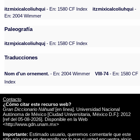
itzmixicalcoliuhqui
- En: 1580 CF Index
itzmixicalcoliuhqui
-
En: 2004 Wimmer
Paleografía
itzmjxicalcoliuhquj
- En: 1580 CF Index
Traducciones
Nom d'un ornement.
- En: 2004 Wimmer
VIII-74
- En: 1580 CF
Index
Contacto
¿Cómo citar este recurso web?
Gran Diccionario Náhuatl
[en línea]. Universidad Nacional
Autónoma de México [Ciudad Universitaria, México D.F.]: 2012
[ref del 05-08-2026]. Disponible en la Web
<http://www.gdn.unam.mx>
Importante:
Estimado usuario, queremos comentarle que este
sitio aún sigue en desarrollo por lo que si usted encuentra algún