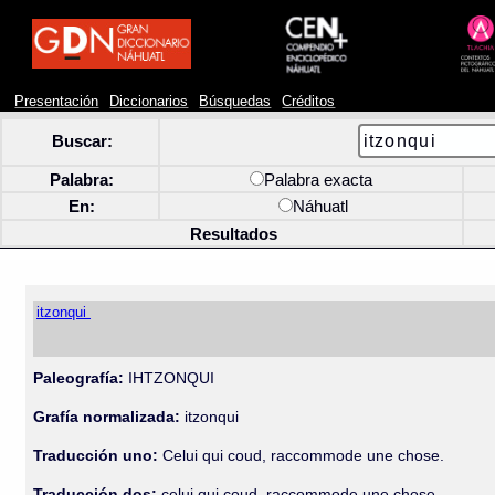
Presentación
Diccionarios
Búsquedas
Créditos
Buscar:
Palabra:
Palabra exacta
En:
Náhuatl
Resultados
itzonqui
Paleografía:
IHTZONQUI
Grafía normalizada:
itzonqui
Traducción uno:
Celui qui coud, raccommode une chose.
Traducción dos:
celui qui coud, raccommode une chose.