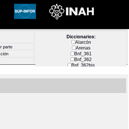
Diccionarios:
Alarcón
r parte
Arenas
Bnf_361
cción
Bnf_362
Bnf_362bis
Carochi
CF_INDEX
Clavijero
Cortés y Zedeño
Docs_México
Durán
Guerra
Mecayapan
Molina_1
Molina_2
Olmos_G