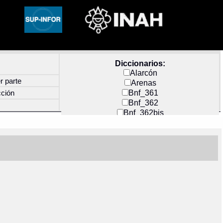
Diccionarios:
Alarcón
r parte
Arenas
Bnf_361
cción
Bnf_362
Bnf_362bis
Carochi
CF_INDEX
Clavijero
Cortés y Zedeño
Docs_México
Durán
Guerra
Mecayapan
Molina_1
Molina_2
Olmos_G