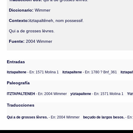
Diccionario:
Wimmer
Contexto:
itztapaltêneh, nom possessif.
Qui a de grosses lèvres.
Fuente:
2004 Wimmer
Entradas
itztapaltene
- En: 1571 Molina 1
itztapaltene
- En: 1780 ? Bnf_361
itztapa
Paleografía
ITZTAPALTENEH
- En: 2004 Wimmer
ytztapaltene
- En: 1571 Molina 1
Ytz
Traducciones
Qui a de grosses lèvres.
- En: 2004 Wimmer
beçudo de largos besos.
- En