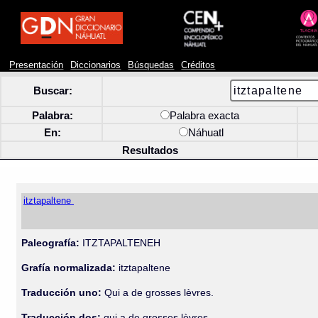
Presentación
Diccionarios
Búsquedas
Créditos
Buscar:
Palabra:
Palabra exacta
En:
Náhuatl
Resultados
itztapaltene
Paleografía:
ITZTAPALTENEH
Grafía normalizada:
itztapaltene
Traducción uno:
Qui a de grosses lèvres.
Traducción dos:
qui a de grosses lèvres.