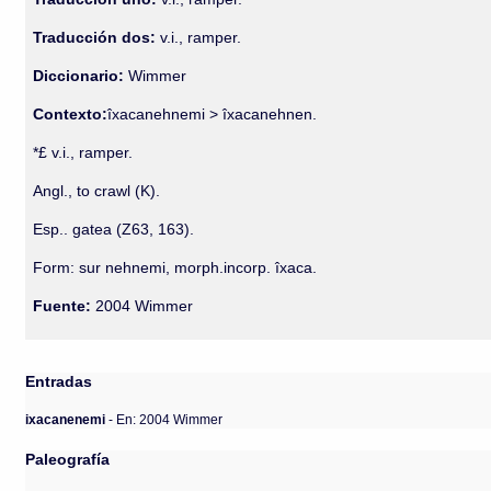
Traducción dos:
v.i., ramper.
Diccionario:
Wimmer
Contexto:
îxacanehnemi > îxacanehnen.
*£ v.i., ramper.
Angl., to crawl (K).
Esp.. gatea (Z63, 163).
Form: sur nehnemi, morph.incorp. îxaca.
Fuente:
2004 Wimmer
Entradas
ixacanenemi
- En: 2004 Wimmer
Paleografía