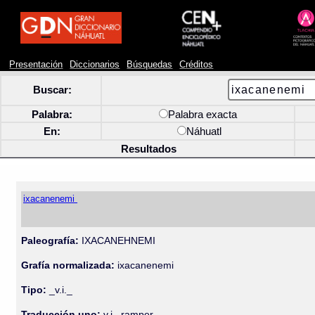
Presentación
Diccionarios
Búsquedas
Créditos
Buscar:
Palabra:
Palabra exacta
En:
Náhuatl
Resultados
ixacanenemi
Paleografía:
IXACANEHNEMI
Grafía normalizada:
ixacanenemi
Tipo:
_v.i._
Traducción uno:
v.i., ramper.