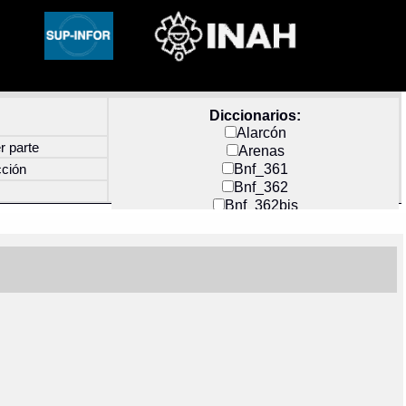
Diccionarios:
Alarcón
r parte
Arenas
Bnf_361
cción
Bnf_362
Bnf_362bis
Carochi
CF_INDEX
Clavijero
Cortés y Zedeño
Docs_México
Durán
Guerra
Mecayapan
Molina_1
Molina_2
Olmos_G