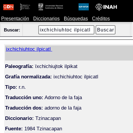
Presentación
Diccionarios
Búsquedas
Créditos
Buscar:
ixchichiuhtoc ilpicatl
Paleografía:
ïxchichiujtok ilpikat
Grafía normalizada:
ixchichiuhtoc ilpicatl
Tipo:
r.n.
Traducción uno:
Adorno de la faja
Traducción dos:
adorno de la faja
Diccionario:
Tzinacapan
Fuente:
1984 Tzinacapan