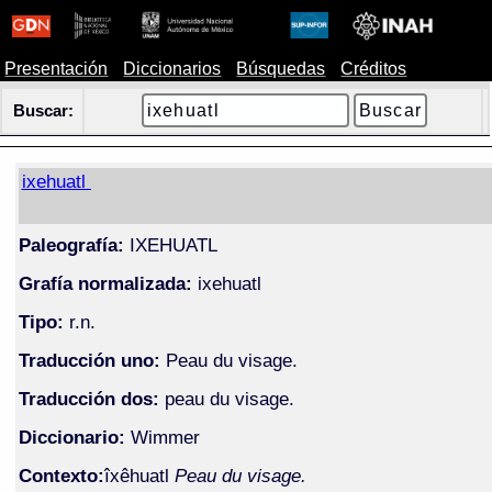
Presentación
Diccionarios
Búsquedas
Créditos
Buscar:
ixehuatl
Paleografía:
IXEHUATL
Grafía normalizada:
ixehuatl
Tipo:
r.n.
Traducción uno:
Peau du visage.
Traducción dos:
peau du visage.
Diccionario:
Wimmer
Contexto:
îxêhuatl
Peau du visage.