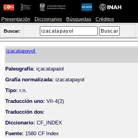
Presentación
Diccionarios
Búsquedas
Créditos
Buscar:
izacatapayol
Paleografía:
içacatapaiol
Grafía normalizada:
izacatapayol
Tipo:
r.n.
Traducción uno:
VII-4(2)
Traducción dos:
Diccionario:
CF_INDEX
Fuente:
1580 CF Index