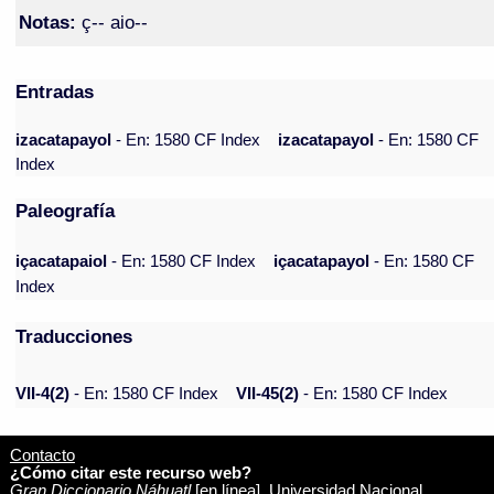
Notas:
ç-- aio--
Entradas
izacatapayol
- En: 1580 CF Index
izacatapayol
- En: 1580 CF
Index
Paleografía
içacatapaiol
- En: 1580 CF Index
içacatapayol
- En: 1580 CF
Index
Traducciones
VII-4(2)
- En: 1580 CF Index
VII-45(2)
- En: 1580 CF Index
Contacto
¿Cómo citar este recurso web?
Gran Diccionario Náhuatl
[en línea]. Universidad Nacional