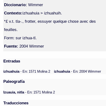
Diccionario:
Wimmer
Contexto:
izhuahuia > izhuahuih.
*£ v.t. tla-., frotter, essuyer quelque chose avec des
feuilles.
Form: sur izhua-tl.
Fuente:
2004 Wimmer
Entradas
izhuahuia
- En: 1571 Molina 2
izhuahuia
- En: 2004 Wimmer
Paleografía
Izuauia, nitla
- En: 1571 Molina 2
Traducciones