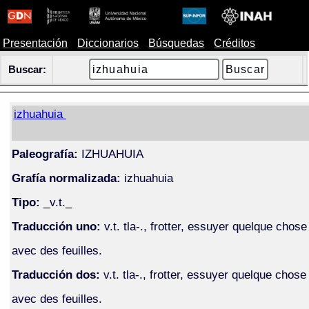
Presentación
Diccionarios
Búsquedas
Créditos
Buscar:
izhuahuia
Paleografía:
IZHUAHUIA
Grafía normalizada:
izhuahuia
Tipo:
_v.t._
Traducción uno:
v.t. tla-., frotter, essuyer quelque chose
avec des feuilles.
Traducción dos:
v.t. tla-., frotter, essuyer quelque chose
avec des feuilles.