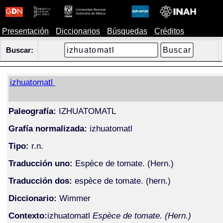
Presentación
Diccionarios
Búsquedas
Créditos
Buscar:
izhuatomatl
Paleografía:
IZHUATOMATL
Grafía normalizada:
izhuatomatl
Tipo:
r.n.
Traducción uno:
Espèce de tomate. (Hern.)
Traducción dos:
espèce de tomate. (hern.)
Diccionario:
Wimmer
Contexto:
izhuatomatl
Espèce de tomate. (Hern.)