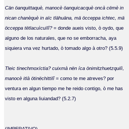
Cän öanquittaquè, manocè öanquicacquè oncà cëmè in
nican chanèquè in aïc tlähuäna, mä öcceppa ichtec, mä
öcceppa tëtlacuìcuïlî?
= donde aueis visto, ò oydo, que
alguno de los naturales, que no se emborracha, aya
siquiera vna vez hurtado, ò tomado algo à otro? (5.5.9)
Tleic tinechmoxïctia? cuixmà nën íca önimitzhuetzquilì,
manocè itlà ötinëchittilî
= como te me atreves? por
ventura en algun tiempo me he reido contigo, ò me has
visto en alguna liuiandad? (5.2.7)
(IMPERATIVO)