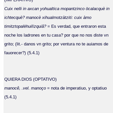
Cuix nelli in axcan yohualtica mopantzinco öcalacquè in
ichtecquè? manocè xihualmotzàtziti: cuix àmo
timitztopalëhuilïzquiâ?
= Es verdad, que entraron esta
noche los ladrones en tu casa? por que no nos diste vn
grito; (lit.- danos vn grito; por ventura no te auiamos de
fauorecer?) (5.4.1)
QUIERA DIOS (OPTATIVO)
manocê, .vel. manoço
= nota de imperatiuo, y optatiuo
(5.4.1)