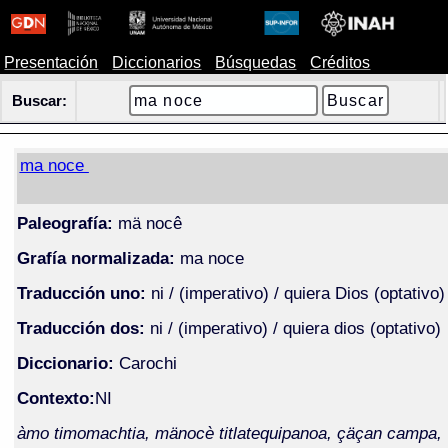
Presentación
Diccionarios
Búsquedas
Créditos
Buscar:
ma noce
Paleografía:
mä nocê
Grafía normalizada:
ma noce
Traducción uno:
ni / (imperativo) / quiera Dios (optativo)
Traducción dos:
ni / (imperativo) / quiera dios (optativo)
Diccionario:
Carochi
Contexto:
NI
àmo timomachtia, mänocè titlatequipanoa, çäçan campa,