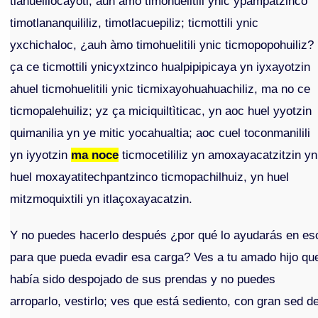
tlahuelilocayotl, auh amo timohuelitili ynic ypampatzinco
timotlananquililiz, timotlacuepiliz; ticmottili ynic
yxchichaloc, ¿auh àmo timohuelitili ynic ticmopopohuiliz?
ça ce ticmottili ynicyxtzinco hualpipipicaya yn iyxayotzin
ahuel ticmohuelitili ynic ticmixayohuahuachiliz, ma no ce
ticmopalehuiliz; yz ça miciquiltìticac, yn aoc huel yyotzin
quimanilia yn ye mitic yocahualtia; aoc cuel toconmanilili
yn iyyotzin
ma noce
ticmocetililiz yn amoxayacatzitzin yn
huel moxayatitechpantzinco ticmopachilhuiz, yn huel
mitzmoquixtili yn itlaçoxayacatzin.
Y no puedes hacerlo después ¿por qué lo ayudarás en es
para que pueda evadir esa carga? Ves a tu amado hijo qu
había sido despojado de sus prendas y no puedes
arroparlo, vestirlo; ves que está sediento, con gran sed d