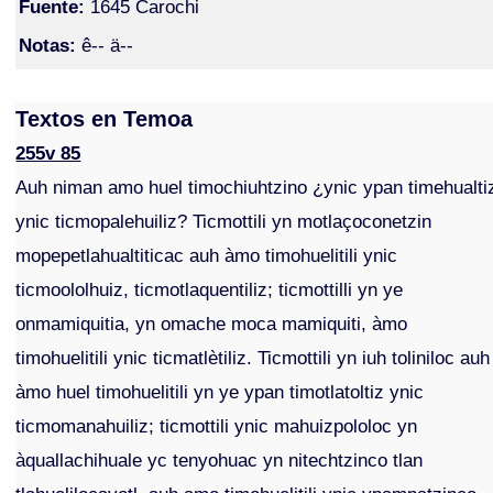
Fuente:
1645 Carochi
Notas:
ê-- ä--
Textos en Temoa
255v 85
Auh niman amo huel timochiuhtzino ¿ynic ypan timehualti
ynic ticmopalehuiliz? Ticmottili yn motlaçoconetzin
mopepetlahualtiticac auh àmo timohuelitili ynic
ticmoololhuiz, ticmotlaquentiliz; ticmottilli yn ye
onmamiquitia, yn omache moca mamiquiti, àmo
timohuelitili ynic ticmatlètiliz. Ticmottili yn iuh toliniloc auh
àmo huel timohuelitili yn ye ypan timotlatoltiz ynic
ticmomanahuiliz; ticmottili ynic mahuizpololoc yn
àquallachihuale yc tenyohuac yn nitechtzinco tlan