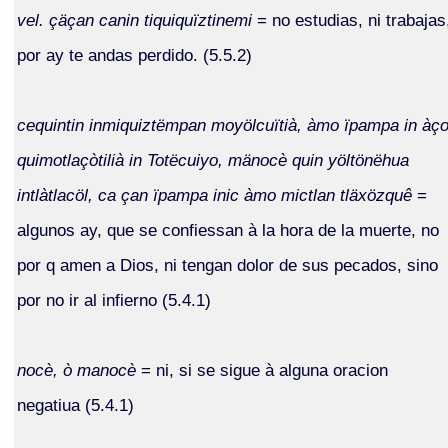
vel. çäçan canin tiquiquïztinemi
= no estudias, ni trabajas
por ay te andas perdido. (5.5.2)
cequintin inmiquiztëmpan moyölcuïtià, àmo ïpampa in àç
quimotlaçòtilià in Totëcuiyo, mänocè quin yöltönëhua
intlàtlacöl, ca çan ïpampa inic àmo mictlan tläxözquê
=
algunos ay, que se confiessan à la hora de la muerte, no
por q amen a Dios, ni tengan dolor de sus pecados, sino
por no ir al infierno (5.4.1)
nocè, ò manocè
= ni, si se sigue à alguna oracion
negatiua (5.4.1)