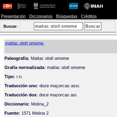
Presentación
Diccionarios
Búsquedas
Créditos
Buscar:
matlac olotl omome
Paleografía:
Matlac olotl omome
Grafía normalizada:
matlac olotl omome
Tipo:
r.n.
Traducción uno:
doze maçorcas assi.
Traducción dos:
doce mazorcas asi.
Diccionario:
Molina_2
Fuente:
1571 Molina 2