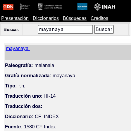
Presentación
Diccionarios
Búsquedas
Créditos
Buscar:
mayanaya
Paleografía:
maianaia
Grafía normalizada:
mayanaya
Tipo:
r.n.
Traducción uno:
III-14
Traducción dos:
Diccionario:
CF_INDEX
Fuente:
1580 CF Index