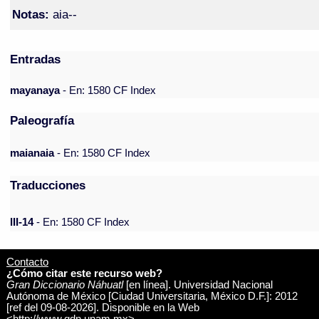
Notas:
aia--
Entradas
mayanaya
- En: 1580 CF Index
Paleografía
maianaia
- En: 1580 CF Index
Traducciones
III-14
- En: 1580 CF Index
Contacto
¿Cómo citar este recurso web?
Gran Diccionario Náhuatl
[en línea]. Universidad Nacional
Autónoma de México [Ciudad Universitaria, México D.F.]: 2012
[ref del 09-08-2026]. Disponible en la Web
<http://www.gdn.unam.mx>