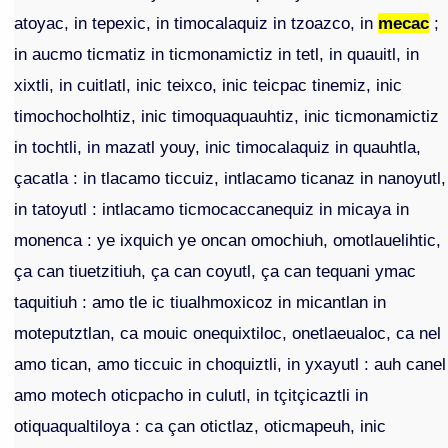
atoyac, in tepexic, in timocalaquiz in tzoazco, in
mecac
;
in aucmo ticmatiz in ticmonamictiz in tetl, in quauitl, in
xixtli, in cuitlatl, inic teixco, inic teicpac tinemiz, inic
timochocholhtiz, inic timoquaquauhtiz, inic ticmonamictiz
in tochtli, in mazatl youy, inic timocalaquiz in quauhtla,
çacatla : in tlacamo ticcuiz, intlacamo ticanaz in nanoyutl,
in tatoyutl : intlacamo ticmocaccanequiz in micaya in
monenca : ye ixquich ye oncan omochiuh, omotlauelihtic,
ça can tiuetzitiuh, ça can coyutl, ça can tequani ymac
taquitiuh : amo tle ic tiualhmoxicoz in micantlan in
moteputztlan, ca mouic onequixtiloc, onetlaeualoc, ca nel
amo tican, amo ticcuic in choquiztli, in yxayutl : auh canel
amo motech oticpacho in culutl, in tçitçicaztli in
otiquaqualtiloya : ca çan otictlaz, oticmapeuh, inic