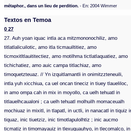
métaphor., dans un lieu de perdition.
- En: 2004 Wimmer
Textos en Temoa
0 27
27. Auh yoan iquac intla aca mitzmononochiliz, amo
titlatlalicuilotic, amo itla ticmauiltitiez, amo
ticmoxitltlauititectiez, amo motilhma tictlatlaquatiez, amo
tichichatiez, amo auic campa titlachiaz, amo
timoquetzteuaz. // Yn izquitlamantli in onimitzzteneuili,
intla yuh xicchiua, ca uel oncan tineciz in tiuey tlaueliloc,
in amo ompa cah in mix in moyollo, ca uelh tehuatl in
titlauelhcaualoni ; ca uelh tehuatl molhuilh momaceualh
mochiuaz in mixitl, in tlapatl, in uctli, in nanacatl in tiquiz i
tiquaz, inic tiuetziz, inic timotlapulolhtiz ; inic aucmo
ticmatiz in timomayauiz in tlexuquauhyo, in tlecomalco, in