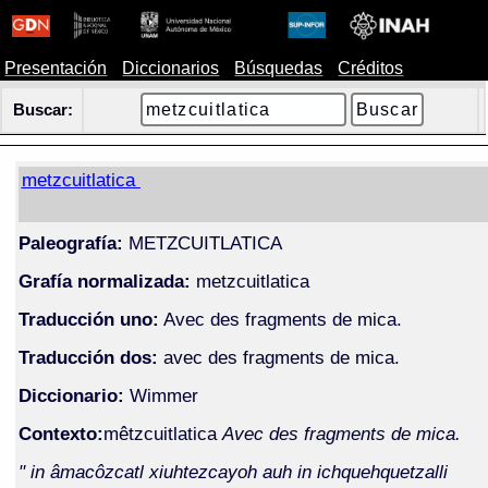
Presentación
Diccionarios
Búsquedas
Créditos
Buscar:
metzcuitlatica
Paleografía:
METZCUITLATICA
Grafía normalizada:
metzcuitlatica
Traducción uno:
Avec des fragments de mica.
Traducción dos:
avec des fragments de mica.
Diccionario:
Wimmer
Contexto:
mêtzcuitlatica
Avec des fragments de mica.
" in âmacôzcatl xiuhtezcayoh auh in ichquehquetzalli