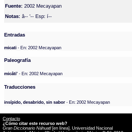
Fuente:
2002 Mecayapan
Notas:
â-- '-- Esp: í--
Entradas
micati
- En: 2002 Mecayapan
Paleografía
micâti'
- En: 2002 Mecayapan
Traducciones
insípido, desabrido, sin sabor
- En: 2002 Mecayapan
Contacto
¿Cómo citar este recurso web?
Gran Diccionario Náhuatl
[en línea]. Universidad Nacional