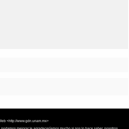
Olmos_V
Paredes
Rincón
Sahagún Escolio
Tezozomoc
Tzinacapan
Wimmer
la Web <http://www.gdn.unam.mx>
 o podamos mejorar le agradeceríamos mucho si nos lo hace saber, nosotros