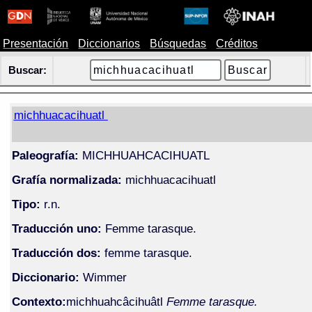
Presentación
Diccionarios
Búsquedas
Créditos
Buscar:
michhuacacihuatl
Paleografía:
MICHHUAHCACIHUATL
Grafía normalizada:
michhuacacihuatl
Tipo:
r.n.
Traducción uno:
Femme tarasque.
Traducción dos:
femme tarasque.
Diccionario:
Wimmer
Contexto:
michhuahcâcihuâtl
Femme tarasque.