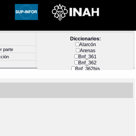
Diccionarios:
Alarcón
r parte
Arenas
Bnf_361
cción
Bnf_362
Bnf_362bis
Carochi
CF_INDEX
Clavijero
Cortés y Zedeño
Docs_México
Durán
Guerra
Mecayapan
Molina_1
Molina_2
Olmos_G