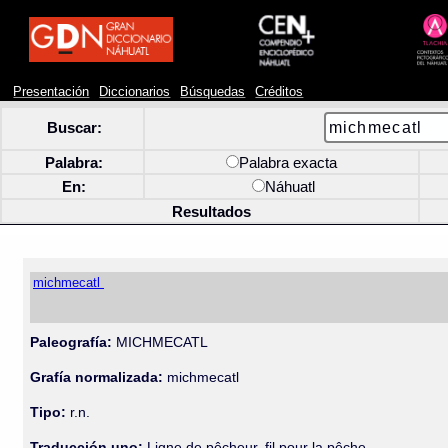
Presentación
Diccionarios
Búsquedas
Créditos
Buscar:
Palabra:
Palabra exacta
En:
Náhuatl
Resultados
michmecatl
Paleografía:
MICHMECATL
Grafía normalizada:
michmecatl
Tipo:
r.n.
Traducción uno:
Ligne de pêcheur, fil pour la pêche.