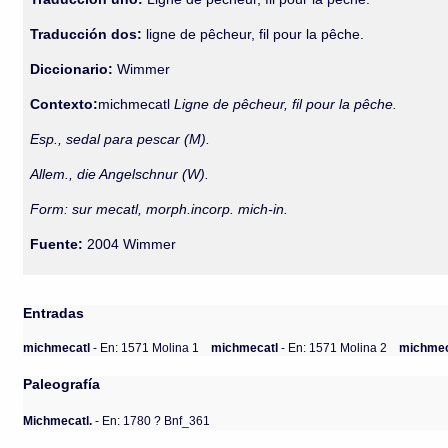
Traducción dos:
ligne de pêcheur, fil pour la pêche.
Diccionario:
Wimmer
Contexto:
michmecatl
Ligne de pêcheur, fil pour la pêche.
Esp., sedal para pescar (M).
Allem., die Angelschnur (W).
Form: sur mecatl, morph.incorp. mich-in.
Fuente:
2004 Wimmer
Entradas
michmecatl
- En: 1571 Molina 1
michmecatl
- En: 1571 Molina 2
michme
Paleografía
Michmecatl.
- En: 1780 ? Bnf_361