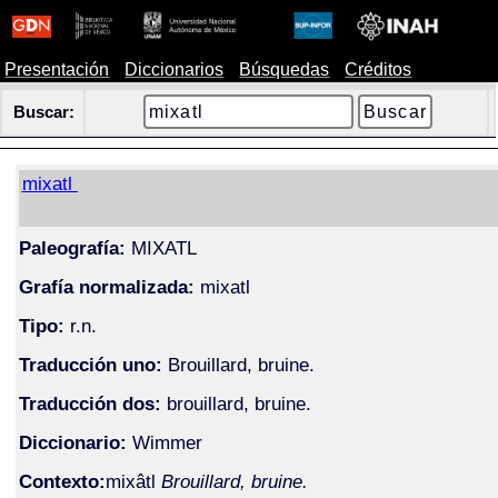
Presentación
Diccionarios
Búsquedas
Créditos
Buscar:
mixatl
Paleografía:
MIXATL
Grafía normalizada:
mixatl
Tipo:
r.n.
Traducción uno:
Brouillard, bruine.
Traducción dos:
brouillard, bruine.
Diccionario:
Wimmer
Contexto:
mixâtl
Brouillard, bruine.